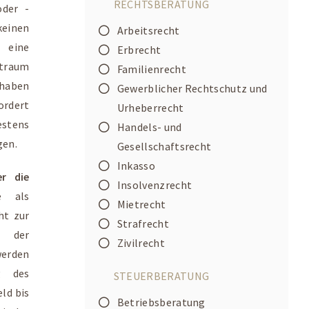
RECHTSBERATUNG
oder -
einen
Arbeitsrecht
e eine
Erbrecht
itraum
Familienrecht
 haben
Gewerblicher Rechtschutz und
ordert
Urheberrecht
estens
Handels- und
gen.
Gesellschaftsrecht
Inkasso
r die
Insolvenzrecht
e als
Mietrecht
ht zur
Strafrecht
r der
Zivilrecht
werden
g des
STEUERBERATUNG
ld bis
Betriebsberatung