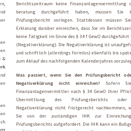
en,
Berichtszeitraum keine Finanzanlagenvermittlung 
und
beratung durchgeführt haben, müssen Sie k
her
Prüfungsbericht vorlegen. Stattdessen müssen Si
Erklärung darüber einreichen, dass Sie im Berichtsze
keine Tätigkeit im Sinne des § 34 f GewO durchgeführt
en
(Negativerklärung). Die Negativerklärung ist unaufgef
en
und schriftlich (allerdings formlos) ebenfalls bis spät
- &
zum Ablauf des nachfolgenden Kalenderjahres vorzule
erk
und
Was passiert, wenn Sie den Prüfungsbericht ode
ren
Negativerklärung nicht einreichen?
Sofern Si
Finanzanlagenvermittler nach § 34 GewO Ihrer Pflic
Übermittlung des Prüfungsberichts ode
ten
Negativerklärung nicht fristgerecht nachkommen, 
ren
Sie von der zuständigen IHK zur Einreichun
ich
Prüfungsberichts aufgefordert. Die IHK kann ein Bußge
ett