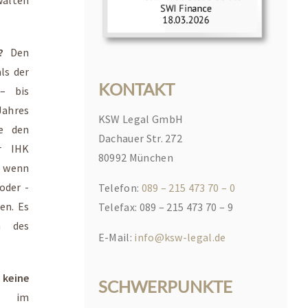
n?
Den
ls der
KONTAKT
 – bis
Jahres
KSW Legal GmbH
e den
Dachauer Str. 272
r IHK
80992 München
, wenn
oder -
Telefon:
089 – 215 473 70 – 0
en. Es
Telefax: 089 – 215 473 70 – 9
h des
E-Mail:
info@ksw-legal.de
keine
SCHWERPUNKTE
ie im