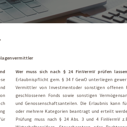
r
nlagenvermittler
und
Wer muss sich nach § 24 FinVermV prüfen lass
ese
Erlaubnispflicht gem. § 34 f GewO unterliegen gewer
und
Vermittler von Investmentoder sonstigen offenen 
on
geschlossenen Fonds sowie sonstigen Vermögensa
ich
und Genossenschaftsanteilen. Die Erlaubnis kann fü
ung
oder mehrere Kategorien beantragt und erteilt werde
für
Prüfung muss nach § 24 Abs. 3 und 4 FinVermV z.
Wirtschaftsprüfern, Steuerberatern oder Rechtsan