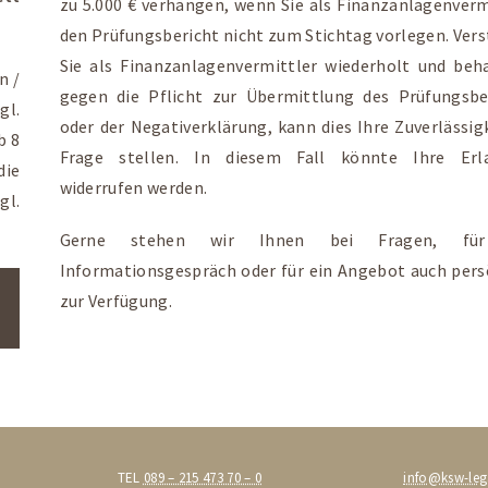
zu 5.000 € verhängen, wenn Sie als Finanzanlagenverm
den Prüfungsbericht nicht zum Stichtag vorlegen. Ver
Sie als Finanzanlagenvermittler wiederholt und beha
n /
gegen die Pflicht zur Übermittlung des Prüfungsbe
gl.
oder der Negativerklärung, kann dies Ihre Zuverlässigk
b 8
Frage stellen. In diesem Fall könnte Ihre Erla
die
widerrufen werden.
gl.
Gerne stehen wir Ihnen bei Fragen, fü
Informationsgespräch oder für ein Angebot auch pers
zur Verfügung.
TEL
089 – 215 473 70 – 0
info@ksw-leg