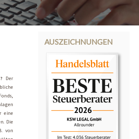
AUSZEICHNUNGEN
en?
Der
bliche
Fonds,
nlagen
r eine
n. Die
B. von
wälten