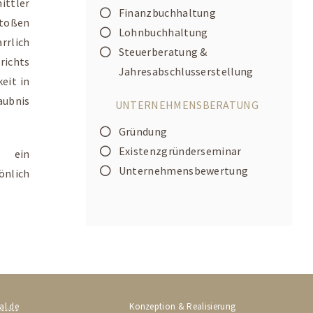
ittler
Finanzbuchhaltung
stoßen
Lohnbuchhaltung
rrlich
Steuerberatung &
richts
Jahresabschlusserstellung
eit in
ubnis
UNTERNEHMENSBERATUNG
Gründung
Existenzgründerseminar
r ein
Unternehmensbewertung
önlich
al.de
Konzeption & Realisierung