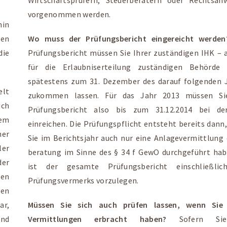
vorgenommen werden.
in
den
Wo muss der Prüfungsbericht eingereicht werde
ie
Prüfungsbericht müssen Sie Ihrer zuständigen IHK – a
für die Erlaubniserteilung zuständigen Behörde
spätestens zum 31. Dezember des darauf folgenden 
elt
zukommen lassen. Für das Jahr 2013 müssen Si
ich
Prüfungsbericht also bis zum 31.12.2014 bei de
dem
einreichen. Die Prüfungspflicht entsteht bereits dann
ner
Sie im Berichtsjahr auch nur eine Anlagevermittlung 
ler
beratung im Sinne des § 34 f GewO durchgeführt hab
der
ist der gesamte Prüfungsbericht einschließlic
nen
Prüfungsvermerks vorzulegen.
ren
ar,
Müssen Sie sich auch prüfen lassen, wenn Sie 
und
Vermittlungen erbracht haben?
Sofern S