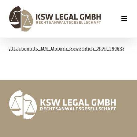
attachments_MM_Minijob_Gewerblich_2020_290633