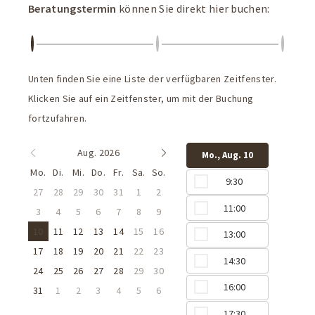
Beratungstermin
können Sie direkt hier buchen:
Unten finden Sie eine Liste der verfügbaren Zeitfenster.
Klicken Sie auf ein Zeitfenster, um mit der Buchung
fortzufahren.
Aug. 2026
Mo., Aug. 10
Mo.
Di.
Mi.
Do.
Fr.
Sa.
So.
9:30
27
28
29
30
31
1
2
11:00
3
4
5
6
7
8
9
10
11
12
13
14
15
16
13:00
17
18
19
20
21
22
23
14:30
24
25
26
27
28
29
30
16:00
31
1
2
3
4
5
6
17:30